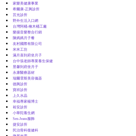
家樂美健康事業
希爾康-正興診所
莒光診所
野外生活入口網
台灣阿桶-檜木桶工廠
樂揚音樂整合行銷
陳媽媽月子餐
友村國際有限公司
米米工坊
滿月喜到府坐月子
台中張老師專業養生保健
昱馨到府坐月子
永康醫療器材
瑞爾霏斯美容儀器
德興診所
寶祥診所
上久水晶
幸福專家楊博士
裕安診所
小華陀養生網
Sen-Jeans服飾
捷安診所
民治骨科復健科