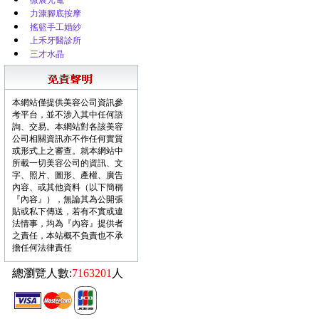
微展光電
力漮腳底按摩
搖籃手工婚紗
上禾牙醫診所
三才水晶
本網站僅提供美容公司資訊參
考平台，並不涉入其中任何諮
詢、交易。本網站對各該美容
公司相關資訊亦不作任何實質
或形式上之審查。就本網站中
所載一切美容公司的資訊、文
字、照片、圖形、產權、廣告
內容、或其他資料（以下簡稱
『內容』），無論其為公開張
貼或私下傳送，若有不實或違
法情事，均為『內容』提供者
之責任，本站概不負責也不承
擔任何法律責任
總瀏覽人數:
7163201
人