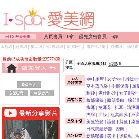
黃頁會員：0家 優先廣告會員：6家
回 I-SPA愛美網
工程網
|
家事網
|
加工網
|
MIT製造網
|
清潔服務
│
野外生活網
│
維修網
│
修繕網
目前已成功發案數量:235774筆
分區
全區店家服務項目
搜尋
spa
|
按摩
|
女子spa
|
男仕sp
草本蒸汽浴
|
手部保養
|
足
刮砂
|
男仕刮砂
|
女子刮砂
臉部保養
|
臉部美白
|
臉部
掏耳
|
挖耳朵
|
扒耳
|
清潔
拔罐
|
面膜
|
燕窩面膜
|
燕
美髮燙髮
|
護髮
|
剪髮
|
染
日式美髮沙龍
|
證照
|
新娘秘書
|
美甲
|
燙睫毛
|