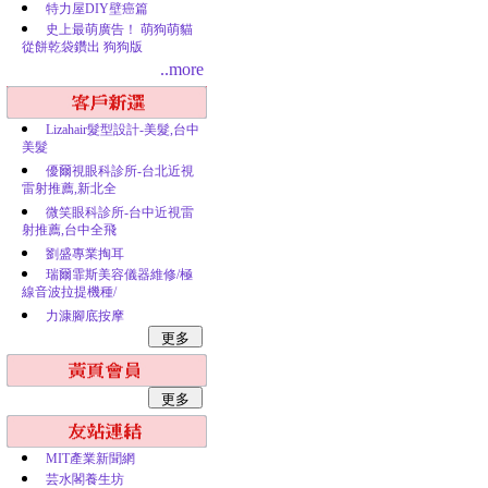
特力屋DIY壁癌篇
史上最萌廣告！ 萌狗萌貓
從餅乾袋鑽出 狗狗版
..more
Lizahair髮型設計-美髮,台中
美髮
優爾視眼科診所-台北近視
雷射推薦,新北全
微笑眼科診所-台中近視雷
射推薦,台中全飛
劉盛專業掏耳
瑞爾霏斯美容儀器維修/極
線音波拉提機種/
力漮腳底按摩
MIT產業新聞網
芸水閣養生坊