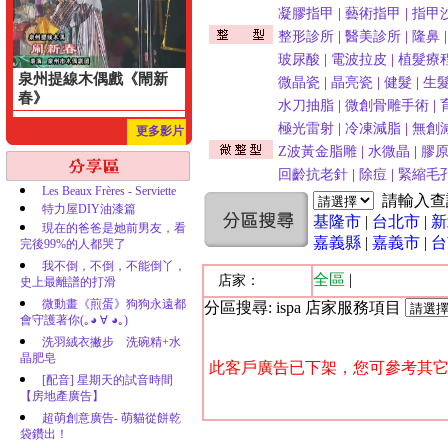
凝膠指甲
|
藝術指甲
|
指甲
整形診所
|
醫美診所
|
隆鼻
玻尿酸
|
電波拉皮
|
植髮療
泉州提線木偶戲《閙新
微晶瓷
|
晶亮瓷
|
健髮
|
生
春》
水刀抽脂
|
微創骨雕手術
|
極光雷射
|
冷凍減脂
|
無創
更多影片
Z波黃金脂雕
|
水微晶
|
膠
回齡抗老針
|
除痘
|
緊縮毛
Les Beaux Frères - Serviette
請輸入
特力屋DIY油漆篇
基隆市
|
台北市
|
新
現在的爸爸是她前男友，看
嘉義縣
|
嘉義市
|
台
完後99%的人都哭了
我不倒，不倒，不能倒丫，
全區
|
店家：
史上最離譜的打滑
微動畫《煎蛋》狗狗永遠都
分區搜尋: ispa 店家服務項目
會守護著你(｡◕ ∀ ◕｡)
洗羽絨衣撇步 洗碗精+水
晶肥皂
此客戶廣告已下架，您可參考其它
[配音] 星期天的試音時間
【房地產廣告】
超萌創意廣告- 萌貓從餅乾
袋鑽出！