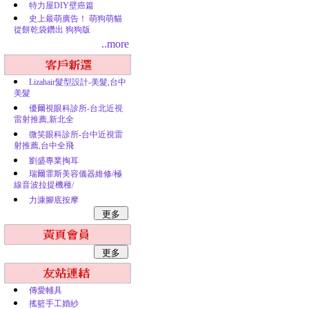
特力屋DIY壁癌篇
史上最萌廣告！ 萌狗萌貓
從餅乾袋鑽出 狗狗版
..more
Lizahair髮型設計-美髮,台中
美髮
優爾視眼科診所-台北近視
雷射推薦,新北全
微笑眼科診所-台中近視雷
射推薦,台中全飛
劉盛專業掏耳
瑞爾霏斯美容儀器維修/極
線音波拉提機種/
力漮腳底按摩
傳愛輔具
搖籃手工婚紗