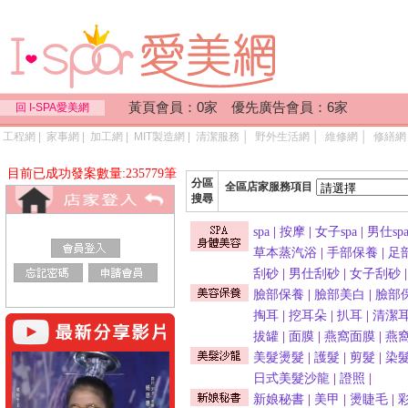
黃頁會員：0家 優先廣告會員：6家
回 I-SPA愛美網
工程網
|
家事網
|
加工網
|
MIT製造網
|
清潔服務
│
野外生活網
│
維修網
│
修繕網
目前已成功發案數量:235779筆
分區
全區店家服務項目
搜尋
spa
|
按摩
|
女子spa
|
男仕sp
草本蒸汽浴
|
手部保養
|
足
刮砂
|
男仕刮砂
|
女子刮砂
臉部保養
|
臉部美白
|
臉部
掏耳
|
挖耳朵
|
扒耳
|
清潔
拔罐
|
面膜
|
燕窩面膜
|
燕
美髮燙髮
|
護髮
|
剪髮
|
染
日式美髮沙龍
|
證照
|
新娘秘書
|
美甲
|
燙睫毛
|