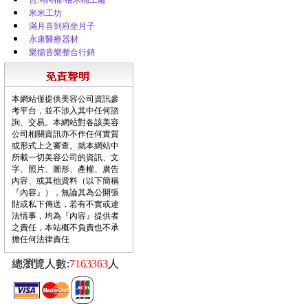
台灣阿桶-檜木桶工廠
米米工坊
滿月喜到府坐月子
永康醫療器材
樂揚音樂整合行銷
本網站僅提供美容公司資訊參
考平台，並不涉入其中任何諮
詢、交易。本網站對各該美容
公司相關資訊亦不作任何實質
或形式上之審查。就本網站中
所載一切美容公司的資訊、文
字、照片、圖形、產權、廣告
內容、或其他資料（以下簡稱
『內容』），無論其為公開張
貼或私下傳送，若有不實或違
法情事，均為『內容』提供者
之責任，本站概不負責也不承
擔任何法律責任
總瀏覽人數:
7163363
人