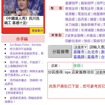
凝膠指甲
|
藝術指甲
|
指甲
整形診所
|
醫美診所
|
隆鼻
玻尿酸
|
電波拉皮
|
植髮療
《中國達人秀》四川洗
微晶瓷
|
晶亮瓷
|
健髮
|
生
碗工 喜感十足!
水刀抽脂
|
微創骨雕手術
|
極光雷射
|
冷凍減脂
|
無創
更多影片
Z波黃金脂雕
|
水微晶
|
膠
回齡抗老針
|
除痘
|
緊縮毛
Les Beaux Frères - Serviette
請輸入
特力屋DIY油漆篇
基隆市
|
台北市
|
新
現在的爸爸是她前男友，看
嘉義縣
|
嘉義市
|
台
完後99%的人都哭了
我不倒，不倒，不能倒丫，
全區
|
店家：
史上最離譜的打滑
微動畫《煎蛋》狗狗永遠都
分區搜尋: ispa 店家服務項目
會守護著你(｡◕ ∀ ◕｡)
洗羽絨衣撇步 洗碗精+水
晶肥皂
此客戶廣告已下架，您可參考其它
[配音] 星期天的試音時間
【房地產廣告】
超萌創意廣告- 萌貓從餅乾
袋鑽出！