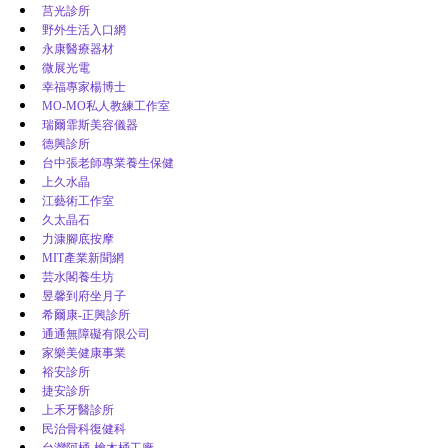
莒光診所
野外生活入口網
永康醫療器材
微展光電
幸福專家楊博士
MO-MO私人教練工作室
瑞爾霏斯美容儀器
德興診所
台中張老師專業養生保健
上久水晶
江藝術工作室
久太晶石
力漮腳底按摩
MIT產業新聞網
芸水閣養生坊
昱馨到府坐月子
希爾康-正興診所
通通無障礙有限公司
家樂美健康事業
裕安診所
捷安診所
上禾牙醫診所
民治骨科復健科