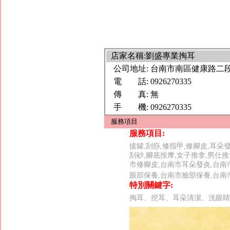
店家名稱:劉盛專業掏耳
公司地址:
台南市南區健康路二段
電 話:
0926270335
傳 真:
無
手 機:
0926270335
服務項目
服務項目:
拔罐,刮痧,修指甲,修腳皮,耳朵
刮砂,腳底按摩,女子推拿,男仕推
市修腳皮,台南市耳朵發炎,台南
眼部保養,台南市臉部保養,台南
特別關鍵字:
掏耳、挖耳、耳朵清潔、洗眼睛