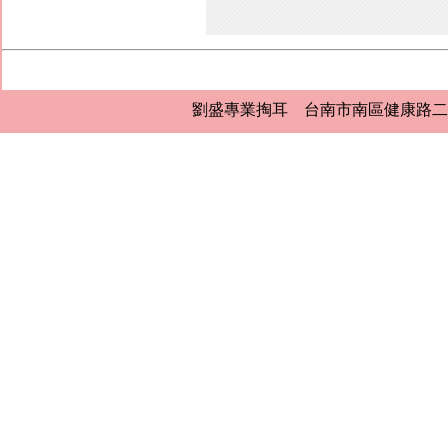
劉盛專業掏耳 台南市南區健康路二段407號 0