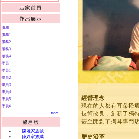
服務
服務1
服務2
服務3
服務4
學員
學員1
學員2
學員3
學員4
經營理念
學員5
現在的人都有耳朵搔
學員6
技術改良，創新了獨
more...
甚至開創了掏耳專門
陳姓家族賊
歷史沿革
陳姓家族賊