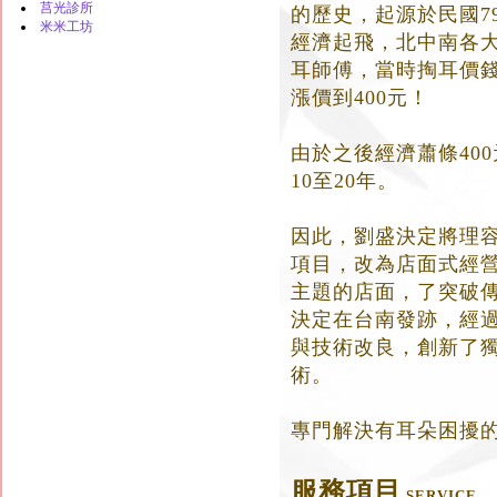
莒光診所
的歷史，起源於民國7
米米工坊
經濟起飛，北中南各
耳師傅，當時掏耳價錢
漲價到400元！
由於之後經濟蕭條40
10至20年。
因此，劉盛決定將理
項目，改為店面式經
主題的店面，了突破
決定在台南發跡，經
與技術改良，創新了
術。
專門解決有耳朵困擾
服務項目
SERVICE