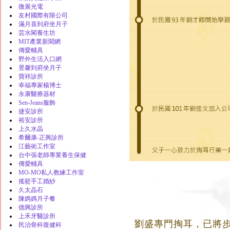
微展光電
友村國際有限公司
滿月喜到府坐月子
芸水閣養生坊
MIT產業新聞網
傳愛輔具
野外生活入口網
昱馨到府坐月子
寶祥診所
幸福專家楊博士
永康醫療器材
Sen-Jeans服飾
捷安診所
裕安診所
上久水晶
希爾康-正興診所
江藝術工作室
台中張老師專業養生保健
傳愛輔具
MO-MO私人教練工作室
搖籃手工婚紗
久太晶石
陳媽媽月子餐
德興診所
上禾牙醫診所
劉盛專門掏耳，已將步
民治骨科復健科