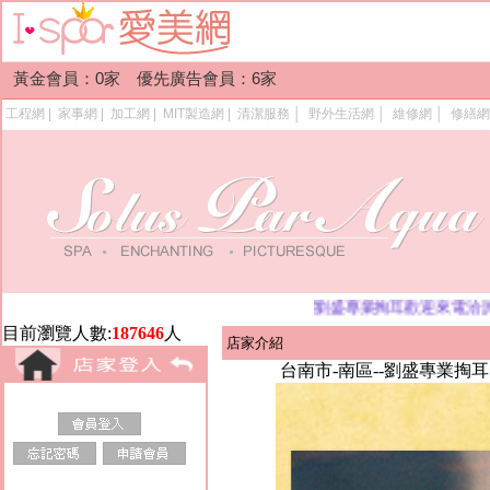
黃金會員：0家 優先廣告會員：6家
工程網
|
家事網
|
加工網
|
MIT製造網
|
清潔服務
│
野外生活網
│
維修網
│
修繕網
劉盛專業掏耳歡迎來電洽詢，竭
目前瀏覽人數:
187646
人
店家介紹
台南市-南區--劉盛專業掏耳