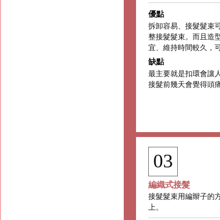
優點
拆卸容易、接髮髮束
整接髮髮束。而且造
宜、維持時間較久，
缺點
最主要就是扣環會讓
接髮前幾天會覺得頭
03
編織式接髮
接髮髮束用編辮子的
上。