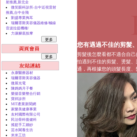
射推薦,新北全
微笑眼科診所-台中近視雷射
推薦,台中全飛
劉盛專業掏耳
瑞爾霏斯美容儀器維修/極線
音波拉提機種/
力漮腳底按摩
您有遇過不佳的剪髮、
剪髮後怎麼看都不適合自己
怕遇到不佳的剪髮、燙髮、染髮
通，再根據您的頭髮長度、
永康醫療器材
瑞爾霏斯美容儀器
微展光電
陳媽媽月子餐
樂揚音樂整合行銷
寶祥診所
MIT產業新聞網
家樂美健康事業
友村國際有限公司
民治骨科復健科
搖籃手工婚紗
芸水閣養生坊
米米工坊