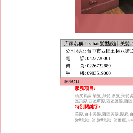
西區男士剪髮,西區男士漸層剪髮
西區髮廊,西區美髮店,西區美
店家名稱:Lizahair髮型設計-
公司地址:
台中市西區五權八街1
電 話:
0423720061
傳 真:
0226732689
手 機:
0983519000
服務項目
服務項目:
頭皮養護,染髮,剪髮,護髮,美髮
區染髮,西區剪髮,西區護髮,西
特別關鍵字:
美髮,台中美髮,西區美髮,髮廊,
髮型設計師,髮型設計師推薦,