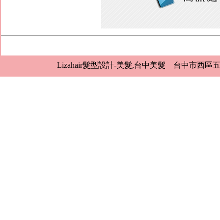
Lizahair髮型設計-美髮,台中美髮 台中市西區五權八街12