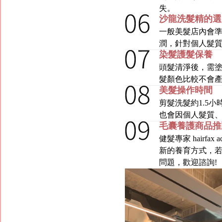
失。
沙龍洗髮精的選
一般美髮店內會準
潤，針對個人髮
染髮護髮保養
頭髮清淨後，需塗
髮顏色比較不會產
美髮操作時間
剪髮洗髮約1.5
也會因個人髮質
毛囊養護商品推
健髮專家 hairf
新的養育方式，若
問題，歡迎諮詢!