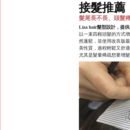
接髮推薦
髮尾長不長、頭髮
Liza hair髮型設計，
以一束四根頭髮的方式增
然蓬鬆，並使用改良版最
美性質，過程輕鬆又舒適
尤其是髮量稀疏想要增髮