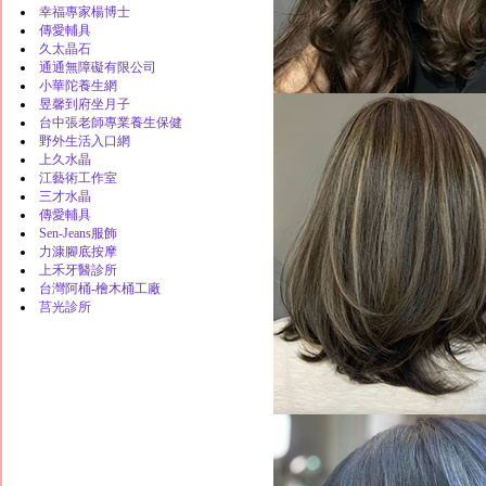
幸福專家楊博士
傳愛輔具
久太晶石
通通無障礙有限公司
小華陀養生網
昱馨到府坐月子
台中張老師專業養生保健
野外生活入口網
上久水晶
江藝術工作室
三才水晶
傳愛輔具
Sen-Jeans服飾
力漮腳底按摩
上禾牙醫診所
台灣阿桶-檜木桶工廠
莒光診所