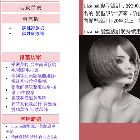
Liza hair髮型設計
名的”髮型設計”店家，
內髮型設計師20年以上
陳姓家族賊
Liza hair髮型設計
陳姓家族賊
樂曦美睫-台中南區接睫
毛/接睫毛推薦
瑞爾霏斯美容儀器維修/
極線音波拉提機種/
張老師傳統整復推拿-按
摩,台中按摩
佩瑟芬國際美學院
夢菲芃化妝品行-緊緻拉
提精華液-卸妝幕絲
Lizahair髮型設計-美髮,台中
美髮
優爾視眼科診所-台北近視雷