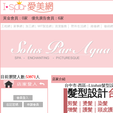
黃金會員：0家 優先廣告會員：6家
工程網
|
家事網
|
加工網
|
MIT製造網
|
清潔服務
│
野外生活網
│
維修網
│
修繕網
目前瀏覽人數:
53971
人
店家介紹
台中市-西區--Lizahair髮
髮型設計
剪髮｜燙髮｜染髮
增髮｜護髮｜頭皮護