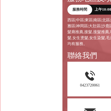
服務時間
上午10:0
西區|中區|東區|南區|北區
雅區|神岡區|大肚區|沙鹿
髮廊推薦,接髮,接髮推薦
髮,女生燙髮,女生染髮,
均有服務。
聯絡我們
0423720061