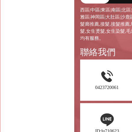
西區|中區|東區|南區|北區
雅區|神岡區|大肚區|沙鹿
髮廊推薦,接髮,接髮推薦
髮,女生燙髮,女生染髮,
均有服務。
聯絡我們
0423720061
ID:lu710623