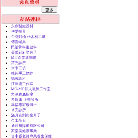
永康醫療器材
傳愛輔具
台灣阿桶-檜木桶工廠
傳愛輔具
民治骨科復健科
昱馨到府坐月子
MIT產業新聞網
莒光診所
米米工坊
搖籃手工婚紗
德興診所
江藝術工作室
MO-MO私人教練工作室
力漮腳底按摩
希爾康-正興診所
幸福專家楊博士
裕安診所
滿月喜到府坐月子
久太晶石
通通無障礙有限公司
家樂美健康事業
台中張老師專業養生保健