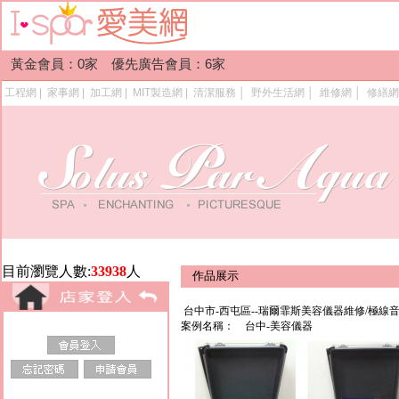
黃金會員：0家 優先廣告會員：6家
工程網
|
家事網
|
加工網
|
MIT製造網
|
清潔服務
│
野外生活網
│
維修網
│
修繕網
目前瀏覽人數:
33938
人
作品展示
台中市-西屯區--瑞爾霏斯美容儀器維修/極線
案例名稱：
台中-美容儀器