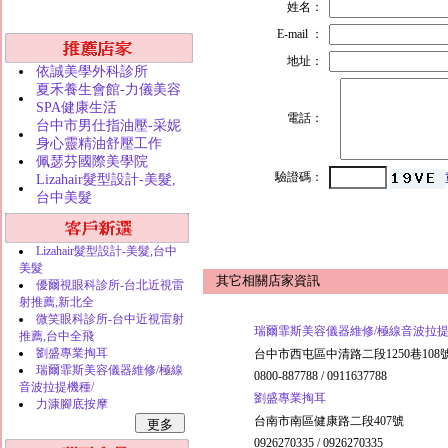
姓名：
E-mail ：
地址：
依誠美學外科診所
夏禾養生會館-力儀美容
SPA健康生活
電話：
台中市男仕指油壓-采妮
身心靈精油舒壓工作
佩瑟芬國際美學院
驗證碼：
Lizahair髮型設計-美髮,
台中美髮
Lizahair髮型設計-美髮,台中
美髮
其它相關店家資訊
優爾視眼科診所-台北近視雷
射推薦,新北全
微笑眼科診所-台中近視雷射
瑞爾霏斯美容儀器維修/極線音波拉提
推薦,台中全飛
劉盛專業掏耳
台中市西屯區中清路二段1250巷108
瑞爾霏斯美容儀器維修/極線
0800-887788 / 0911637788
音波拉提機種/
劉盛專業掏耳
力漮腳底按摩
台南市南區健康路二段407號
0926270335 / 0926270335