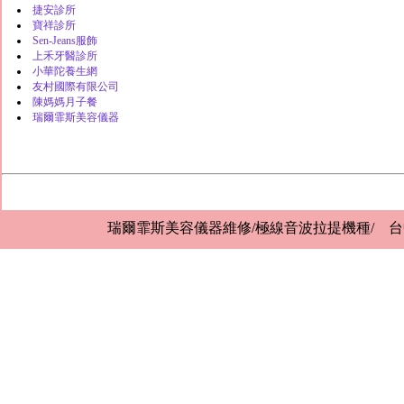
捷安診所
寶祥診所
Sen-Jeans服飾
上禾牙醫診所
小華陀養生網
友村國際有限公司
陳媽媽月子餐
瑞爾霏斯美容儀器
瑞爾霏斯美容儀器維修/極線音波拉提機種/ 台中市西屯區中