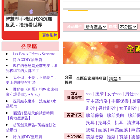
智慧型手機世代的沉痛
反思 - 抬頭看世界
產品屬性
區域
更多影片
Les Beaux Frères - Serviette
特力屋DIY油漆篇
現在的爸爸是她前男友，看
完後99%的人都哭了
分區
我不倒，不倒，不能倒丫，
全區店家服務項目
史上最離譜的打滑
搜尋
微動畫《煎蛋》狗狗永遠都
spa
|
按摩
|
女子spa
|
男仕spa
會守護著你(｡◕ ∀ ◕｡)
草本蒸汽浴
|
手部保養
|
足
洗羽絨衣撇步 洗碗精+水
晶肥皂
刮砂
|
男仕刮砂
|
女子刮砂
|
[配音] 星期天的試音時間
臉部保養
|
臉部美白
|
臉部
【房地產廣告】
掏耳
|
挖耳朵
|
扒耳
|
清潔耳
超萌創意廣告- 萌貓從餅乾
拔罐
|
面膜
|
燕窩面膜
|
燕窩
袋鑽出！
特力屋DIY壁癌篇
美髮燙髮
|
護髮
|
剪髮
|
染髮