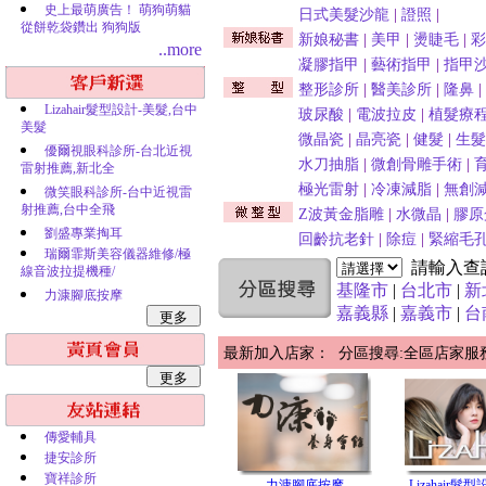
史上最萌廣告！ 萌狗萌貓
日式美髮沙龍
|
證照
|
從餅乾袋鑽出 狗狗版
新娘秘書
|
美甲
|
燙睫毛
|
彩
..more
凝膠指甲
|
藝術指甲
|
指甲
整形診所
|
醫美診所
|
隆鼻
|
Lizahair髮型設計-美髮,台中
玻尿酸
|
電波拉皮
|
植髮療
美髮
微晶瓷
|
晶亮瓷
|
健髮
|
生髮
優爾視眼科診所-台北近視
水刀抽脂
|
微創骨雕手術
|
雷射推薦,新北全
極光雷射
|
冷凍減脂
|
無創
微笑眼科診所-台中近視雷
射推薦,台中全飛
Z波黃金脂雕
|
水微晶
|
膠原
劉盛專業掏耳
回齡抗老針
|
除痘
|
緊縮毛
瑞爾霏斯美容儀器維修/極
請輸入查
線音波拉提機種/
基隆市
|
台北市
|
新
力漮腳底按摩
嘉義縣
|
嘉義市
|
台
最新加入店家： 分區搜尋:全區店家服
傳愛輔具
捷安診所
寶祥診所
力漮腳底按摩
Lizahair髮