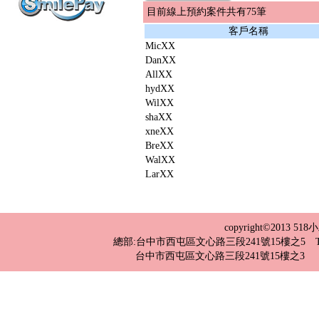
目前線上預約案件共有75筆
客戶名稱
MicXX
DanXX
AllXX
hydXX
WilXX
shaXX
xneXX
BreXX
WalXX
LarXX
copyright©2013 
總部:台中市西屯區文心路三段241號15樓之5 TEL：04-2
台中市西屯區文心路三段241號15樓之3 TEL：0