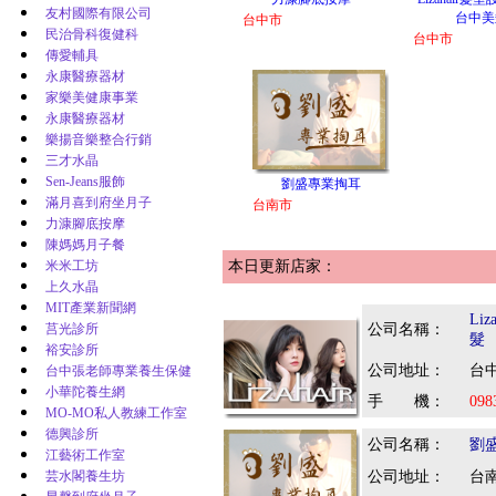
友村國際有限公司
台中美
台中市
民治骨科復健科
台中市
傳愛輔具
永康醫療器材
家樂美健康事業
永康醫療器材
樂揚音樂整合行銷
三才水晶
Sen-Jeans服飾
劉盛專業掏耳
滿月喜到府坐月子
台南市
力漮腳底按摩
陳媽媽月子餐
米米工坊
本日更新店家：
上久水晶
MIT產業新聞網
Li
莒光診所
公司名稱：
髮
裕安診所
公司地址：
台中
台中張老師專業養生保健
小華陀養生網
手 機：
098
MO-MO私人教練工作室
德興診所
公司名稱：
劉
江藝術工作室
芸水閣養生坊
公司地址：
台南