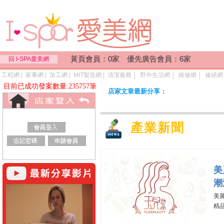
黃頁會員：0家 優先廣告會員：6家
回 I-SPA愛美網
工程網
|
家事網
|
加工網
|
MIT製造網
|
清潔服務
│
野外生活網
│
維修網
│
修繕網
目前已成功發案數量:235757筆
店家文章最新分享：
產業新聞
美
潮
美
精品