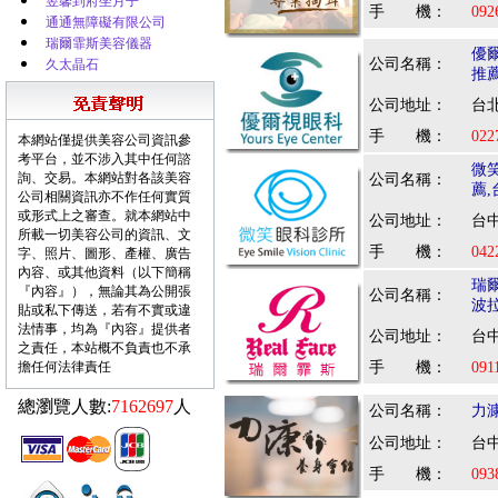
昱馨到府坐月子
手 機：
092
通通無障礙有限公司
瑞爾霏斯美容儀器
優
公司名稱：
久太晶石
推
公司地址：
台北
手 機：
022
本網站僅提供美容公司資訊參
考平台，並不涉入其中任何諮
微
詢、交易。本網站對各該美容
公司名稱：
薦
公司相關資訊亦不作任何實質
或形式上之審查。就本網站中
公司地址：
台中
所載一切美容公司的資訊、文
手 機：
042
字、照片、圖形、產權、廣告
內容、或其他資料（以下簡稱
瑞
『內容』），無論其為公開張
公司名稱：
波
貼或私下傳送，若有不實或違
法情事，均為『內容』提供者
公司地址：
台中
之責任，本站概不負責也不承
擔任何法律責任
手 機：
091
總瀏覽人數:
7162697
人
公司名稱：
力
公司地址：
台中
手 機：
093