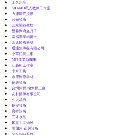
上久水晶
MO-MO私人教練工作室
力漮腳底按摩
莒光診所
芸水閣養生坊
昱馨到府坐月子
幸福專家楊博士
永康醫療器材
通通無障礙有限公司
小華陀養生網
MIT產業新聞網
江藝術工作室
米米工坊
永康醫療器材
德興診所
台灣阿桶-檜木桶工廠
友村國際有限公司
久太晶石
捷安診所
寶祥診所
三才水晶
搖籃手工婚紗
希爾康-正興診所
Sen-Jeans服飾