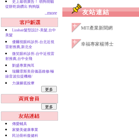
史上最萌廣告！ 萌狗萌貓
從餅乾袋鑽出 狗狗版
友站連結
..more
MIT產業新聞網
Lizahair髮型設計-美髮,台中
美髮
優爾視眼科診所-台北近視
幸福專家楊博士
雷射推薦,新北全
微笑眼科診所-台中近視雷
射推薦,台中全飛
劉盛專業掏耳
瑞爾霏斯美容儀器維修/極
線音波拉提機種/
力漮腳底按摩
傳愛輔具
家樂美健康事業
民治骨科復健科