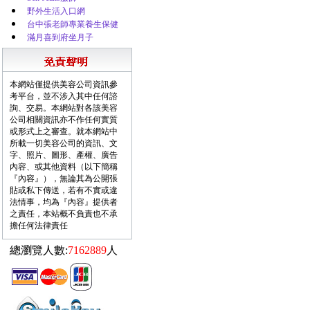
野外生活入口網
台中張老師專業養生保健
滿月喜到府坐月子
本網站僅提供美容公司資訊參
考平台，並不涉入其中任何諮
詢、交易。本網站對各該美容
公司相關資訊亦不作任何實質
或形式上之審查。就本網站中
所載一切美容公司的資訊、文
字、照片、圖形、產權、廣告
內容、或其他資料（以下簡稱
『內容』），無論其為公開張
貼或私下傳送，若有不實或違
法情事，均為『內容』提供者
之責任，本站概不負責也不承
擔任何法律責任
總瀏覽人數:
7162889
人