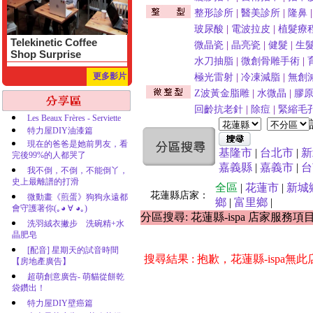
整形診所
|
醫美診所
|
隆鼻
玻尿酸
|
電波拉皮
|
植髮療
Telekinetic Coffee
微晶瓷
|
晶亮瓷
|
健髮
|
生
Shop Surprise
水刀抽脂
|
微創骨雕手術
|
更多影片
極光雷射
|
冷凍減脂
|
無創
Z波黃金脂雕
|
水微晶
|
膠
回齡抗老針
|
除痘
|
緊縮毛
Les Beaux Frères - Serviette
特力屋DIY油漆篇
現在的爸爸是她前男友，看
基隆市
|
台北市
|
新
完後99%的人都哭了
嘉義縣
|
嘉義市
|
台
我不倒，不倒，不能倒丫，
史上最離譜的打滑
全區
|
花蓮市
|
新城
花蓮縣店家：
微動畫《煎蛋》狗狗永遠都
鄉
|
富里鄉
|
會守護著你(｡◕ ∀ ◕｡)
分區搜尋: 花蓮縣-ispa 店家服務項
洗羽絨衣撇步 洗碗精+水
晶肥皂
[配音] 星期天的試音時間
搜尋結果 : 抱歉，花蓮縣-ispa無
【房地產廣告】
超萌創意廣告- 萌貓從餅乾
袋鑽出！
特力屋DIY壁癌篇