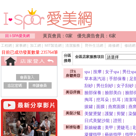
黃頁會員：0家 優先廣告會員：6家
回 I-SPA愛美網
工程網
|
家事網
|
加工網
|
MIT製造網
|
清潔服務
│
野外生活網
│
維修網
│
修繕網
目前已成功發案數量:235764筆
分區
全區店家服務項目
搜尋
spa
|
按摩
|
女子spa
|
男仕sp
草本蒸汽浴
|
手部保養
|
足
刮砂
|
男仕刮砂
|
女子刮砂
臉部保養
|
臉部美白
|
臉部
掏耳
|
挖耳朵
|
扒耳
|
清潔
拔罐
|
面膜
|
燕窩面膜
|
燕
美髮燙髮
|
護髮
|
剪髮
|
染
日式美髮沙龍
|
證照
|
新娘秘書
|
美甲
|
燙睫毛
|
凝膠指甲
|
藝術指甲
|
指甲