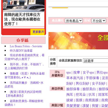
南韓的超天才找車位方
法，現在歐美各國都在
產品屬性
區域
使用了！
更多影片
Les Beaux Frères - Serviette
特力屋DIY油漆篇
現在的爸爸是她前男友，看
完後99%的人都哭了
分區
全區店家服務項目
搜尋
我不倒，不倒，不能倒丫，
史上最離譜的打滑
spa
|
按摩
|
女子spa
|
男仕spa
微動畫《煎蛋》狗狗永遠都
會守護著你(｡◕ ∀ ◕｡)
草本蒸汽浴
|
手部保養
|
足
洗羽絨衣撇步 洗碗精+水
刮砂
|
男仕刮砂
|
女子刮砂
|
晶肥皂
臉部保養
|
臉部美白
|
臉部
[配音] 星期天的試音時間
掏耳
|
挖耳朵
|
扒耳
|
清潔耳
【房地產廣告】
拔罐
|
面膜
|
燕窩面膜
|
燕窩
超萌創意廣告- 萌貓從餅乾
袋鑽出！
美髮燙髮
|
護髮
|
剪髮
|
染髮