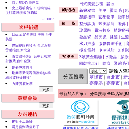
特力屋DIY壁癌篇
日式美髮沙龍
|
證照
|
史上最萌廣告！ 萌狗萌貓
新娘秘書
|
美甲
|
燙睫毛
|
彩
從餅乾袋鑽出 狗狗版
凝膠指甲
|
藝術指甲
|
指甲
..more
整形診所
|
醫美診所
|
隆鼻
|
玻尿酸
|
電波拉皮
|
植髮療
Lizahair髮型設計-美髮,台中
微晶瓷
|
晶亮瓷
|
健髮
|
生髮
美髮
水刀抽脂
|
微創骨雕手術
|
優爾視眼科診所-台北近視
雷射推薦,新北全
極光雷射
|
冷凍減脂
|
無創
微笑眼科診所-台中近視雷
Z波黃金脂雕
|
水微晶
|
膠原
射推薦,台中全飛
回齡抗老針
|
除痘
|
緊縮毛
劉盛專業掏耳
請輸入查
瑞爾霏斯美容儀器維修/極
基隆市
|
台北市
|
新
線音波拉提機種/
嘉義縣
|
嘉義市
|
台
力漮腳底按摩
最新加入店家： 分區搜尋:全區店家服
搖籃手工婚紗
滿月喜到府坐月子
微笑眼科診所-台中近視
優爾視眼科診