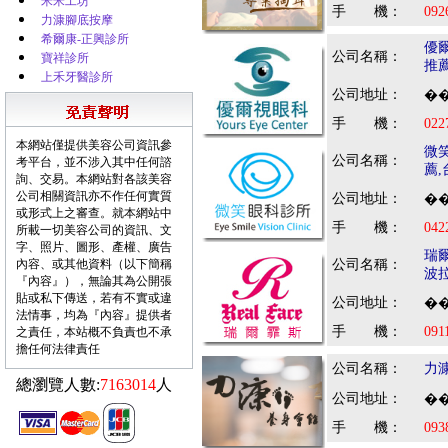
米米工坊
手 機：
092
力漮腳底按摩
希爾康-正興診所
優
公司名稱：
寶祥診所
推
上禾牙醫診所
公司地址：
��
手 機：
022
本網站僅提供美容公司資訊參
微
公司名稱：
考平台，並不涉入其中任何諮
薦
詢、交易。本網站對各該美容
公司相關資訊亦不作任何實質
公司地址：
��
或形式上之審查。就本網站中
手 機：
042
所載一切美容公司的資訊、文
字、照片、圖形、產權、廣告
瑞
內容、或其他資料（以下簡稱
公司名稱：
波
『內容』），無論其為公開張
貼或私下傳送，若有不實或違
公司地址：
��
法情事，均為『內容』提供者
手 機：
091
之責任，本站概不負責也不承
擔任何法律責任
公司名稱：
力
總瀏覽人數:
7163014
人
公司地址：
��
手 機：
093