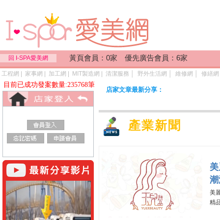
黃頁會員：0家 優先廣告會員：6家
回 I-SPA愛美網
工程網
|
家事網
|
加工網
|
MIT製造網
|
清潔服務
│
野外生活網
│
維修網
│
修繕網
目前已成功發案數量:235768筆
店家文章最新分享：
產業新聞
美
潮
美
精品