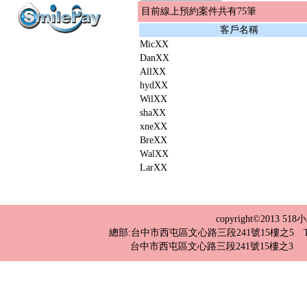
目前線上預約案件共有75筆
客戶名稱
MicXX
DanXX
AllXX
hydXX
WilXX
shaXX
xneXX
BreXX
WalXX
LarXX
copyright©2013 
總部:台中市西屯區文心路三段241號15樓之5 TEL：04-2
台中市西屯區文心路三段241號15樓之3 TEL：0