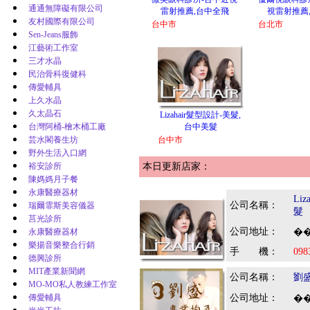
通通無障礙有限公司
雷射推薦,台中全飛
視雷射推薦
友村國際有限公司
台中市
台北市
Sen-Jeans服飾
江藝術工作室
三才水晶
民治骨科復健科
傳愛輔具
上久水晶
久太晶石
Lizahair髮型設計-美髮,
台灣阿桶-檜木桶工廠
台中美髮
芸水閣養生坊
台中市
野外生活入口網
裕安診所
本日更新店家：
陳媽媽月子餐
永康醫療器材
Li
公司名稱：
瑞爾霏斯美容儀器
髮
莒光診所
公司地址：
永康醫療器材
��
樂揚音樂整合行銷
手 機：
098
德興診所
MIT產業新聞網
公司名稱：
劉
MO-MO私人教練工作室
傳愛輔具
公司地址：
��